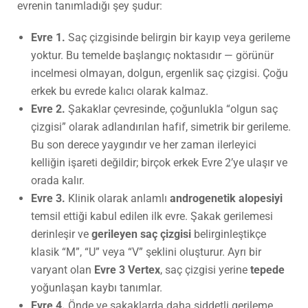
evrenin tanımladığı şey şudur:
Evre 1.
Saç çizgisinde belirgin bir kayıp veya gerileme
yoktur. Bu temelde başlangıç noktasıdır — görünür
incelmesi olmayan, dolgun, ergenlik saç çizgisi. Çoğu
erkek bu evrede kalıcı olarak kalmaz.
Evre 2.
Şakaklar çevresinde, çoğunlukla “olgun saç
çizgisi” olarak adlandırılan hafif, simetrik bir gerileme.
Bu son derece yaygındır ve her zaman ilerleyici
kelliğin işareti değildir; birçok erkek Evre 2’ye ulaşır ve
orada kalır.
Evre 3.
Klinik olarak anlamlı
androgenetik alopesiyi
temsil ettiği kabul edilen ilk evre. Şakak gerilemesi
derinleşir ve
gerileyen saç çizgisi
belirginleştikçe
klasik “M”, “U” veya “V” şeklini oluşturur. Ayrı bir
varyant olan
Evre 3 Vertex
, saç çizgisi yerine
tepede
yoğunlaşan kaybı tanımlar.
Evre 4.
Önde ve şakaklarda daha şiddetli gerileme,