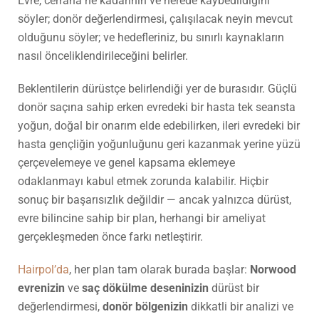
Evre, cerraha ne kadarının ve nerede kaybedildiğini
söyler; donör değerlendirmesi, çalışılacak neyin mevcut
olduğunu söyler; ve hedefleriniz, bu sınırlı kaynakların
nasıl önceliklendirileceğini belirler.
Beklentilerin dürüstçe belirlendiği yer de burasıdır. Güçlü
donör saçına sahip erken evredeki bir hasta tek seansta
yoğun, doğal bir onarım elde edebilirken, ileri evredeki bir
hasta gençliğin yoğunluğunu geri kazanmak yerine yüzü
çerçevelemeye ve genel kapsama eklemeye
odaklanmayı kabul etmek zorunda kalabilir. Hiçbir
sonuç bir başarısızlık değildir — ancak yalnızca dürüst,
evre bilincine sahip bir plan, herhangi bir ameliyat
gerçekleşmeden önce farkı netleştirir.
Hairpol’da
, her plan tam olarak burada başlar:
Norwood
evrenizin
ve
saç dökülme deseninizin
dürüst bir
değerlendirmesi,
donör bölgenizin
dikkatli bir analizi ve