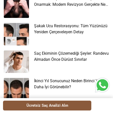
Onarmak: Modern Revizyon Gerçekte Neyi
Düzeltebilir?
Şakak Ucu Restorasyonu: Tüm Yüzünüzü
Yeniden Çerçeveleyen Detay
Saç Ekiminin Çözemediği Şeyler: Randevu
Almadan Önce Dürüst Sınırlar
İkinci Yıl Sonucunuz Neden Birinci Yıldan
Daha İyi Görünebilir?
Ücretsiz Saç Analizi Alın
Yoğunluk mu Kapsama mı: