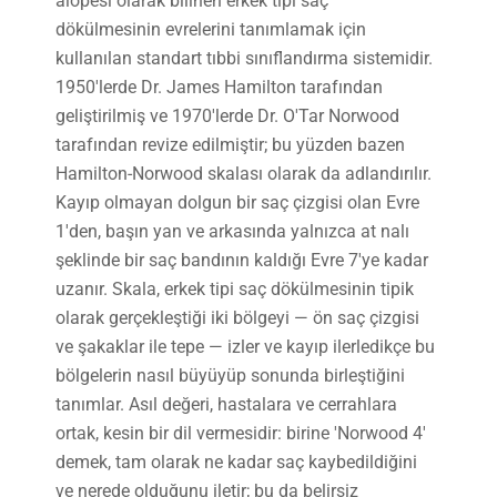
alopesi olarak bilinen erkek tipi saç
dökülmesinin evrelerini tanımlamak için
kullanılan standart tıbbi sınıflandırma sistemidir.
1950'lerde Dr. James Hamilton tarafından
geliştirilmiş ve 1970'lerde Dr. O'Tar Norwood
tarafından revize edilmiştir; bu yüzden bazen
Hamilton-Norwood skalası olarak da adlandırılır.
Kayıp olmayan dolgun bir saç çizgisi olan Evre
1'den, başın yan ve arkasında yalnızca at nalı
şeklinde bir saç bandının kaldığı Evre 7'ye kadar
uzanır. Skala, erkek tipi saç dökülmesinin tipik
olarak gerçekleştiği iki bölgeyi — ön saç çizgisi
ve şakaklar ile tepe — izler ve kayıp ilerledikçe bu
bölgelerin nasıl büyüyüp sonunda birleştiğini
tanımlar. Asıl değeri, hastalara ve cerrahlara
ortak, kesin bir dil vermesidir: birine 'Norwood 4'
demek, tam olarak ne kadar saç kaybedildiğini
ve nerede olduğunu iletir; bu da belirsiz