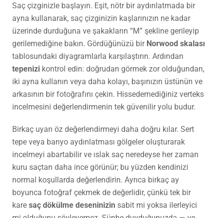
Saç çizginizle başlayın. Eşit, nötr bir aydınlatmada bir
ayna kullanarak, saç çizginizin kaşlarınızın ne kadar
üzerinde durduğuna ve şakakların “M” şekline gerileyip
gerilemediğine bakın. Gördüğünüzü bir
Norwood skalası
tablosundaki diyagramlarla karşılaştırın. Ardından
tepenizi
kontrol edin: doğrudan görmek zor olduğundan,
iki ayna kullanın veya daha kolayı, başınızın üstünün ve
arkasının bir fotoğrafını çekin. Hissedemediğiniz verteks
incelmesini değerlendirmenin tek güvenilir yolu budur.
Birkaç uyarı öz değerlendirmeyi daha doğru kılar. Sert
tepe veya banyo aydınlatması gölgeler oluşturarak
incelmeyi abartabilir ve ıslak saç neredeyse her zaman
kuru saçtan daha ince görünür; bu yüzden kendinizi
normal koşullarda değerlendirin. Ayrıca birkaç ay
boyunca fotoğraf çekmek de değerlidir, çünkü tek bir
kare
saç dökülme deseninizin
sabit mi yoksa ilerleyici
mi olduğunu söyleyemez. Şüphe duyduğunuzda — ve