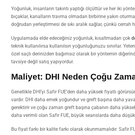
Yoğunluk, insanların takıntı yaptığı ölçüttür ve her iki yön
bıçaklar, kanalların travma olmadan birbirine yakın oturm
doğrudan yerleştirmesi de sıkı aralık sağlar, çünkü cerrah he
Uygulamada elde edeceğiniz yoğunluk, kısaltmadan çok
d
teknik kullanılırsa kullanılsın yoğunluğunuzu sınırlar. Yeten
özel saçlı derinizden bağımsız olarak bir yöntemin diğeri
tavsiye değil satış yapıyordur.
Maliyet: DHI Neden Çoğu Zam
Genellikle DHI’yi Safir FUE’den daha yüksek fiyatlı görürsü
vardır. DHI daha emek yoğundur ve greft başına daha yavaşt
gerektirir ve çoğu zaman greft başına çabanın daha yüksek
daha verimli olan Safir FUE, büyük seanslarda daha düşük g
Bu fiyat farkı bir kalite farkı olarak okunmamalıdır. Safir