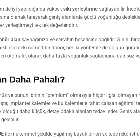
tem de iyi yapıldığında yüksek
sıkı yerleştirme
sağlayabilir. İnce k
asına olanak tanıyarak geniş alanlarda güçlü yoğunluğu destekle
r yerleştirmeyi tek tek değerlendirir.
onör alan
kaynağınıza ve cerrahın becerisine bağlıdır. Sınırlı bir 
ekli ellerdeki cömert bir donör, her iki yöntemle de dolgun görünü
nden otomatik olarak daha fazla yoğunluk sağladığına dair söz ve
an Daha Pahalı?
nüz ve bunun, birinin “premium” olmasıyla hiçbir ilgisi olmayan 
ır, implanter kalemler ve bu kalemlerle rahat çalışan eğitimli t
 olduğu daha küçük, detay odaklı alanları tedavi eder. Geniş al
elebilir.
 FUE ile mükemmel şekilde yapılmış büyük bir ön-ve-tepe rekonstr