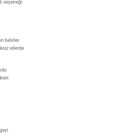
lı seçeneği
i belirler
ksiz ellerde
kibi
kleri
geyi