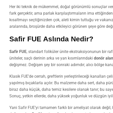
Her iki teknik de mükemmel, doğal görünümlü sonuçlar verebil
fark gerçektir, ama parlak karşılaştırmaların ima ettiğinde
kısaltmayı seçtiğinizden çok, aleti kimin tuttuğu ve vakanız
aralarında, broşürde daha etkileyici görünen şeye göre değ
Safir FUE Aslında Nedir?
Safir FUE
, standart foliküler ünite ekstraksiyonunun bir ra
üniteler, saçlı derinin arka ve yan kısımlarındaki
donör ala
değişmez. Değişen şey bir sonraki adımdır; alıcı bölge kana
Klasik FUE’de cerrah, greftlerin yerleştirileceği kanalları çel
yapılmış bıçaklarla açılır. Bu malzeme daha sert, daha pürüz
biraz daha küçük, daha temiz kesilere olanak tanır; bu sayede 
Sonuç, yetkin ellerde, daha yüksek yoğunluk ve düzgün iyil
Yani Safir FUE’yi tamamen farklı bir ameliyat olarak deği