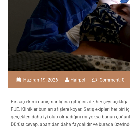
Haziran 19, 2026
Hairpol
Comment: 0
Bir saç ekimi danışmanlığına gittiğinizde, her şeyi açıklığa
FUE. Klinikler bunları afişlere koyar. Satış ekipleri her biri 
gerçekten daha iyi olup olmadığını mı yoksa bunun çoğunlu
Dürüst cevap, abartıdan daha faydalıdır ve burada üzerin