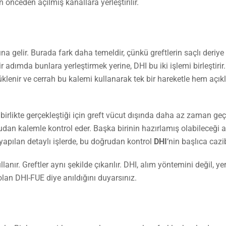
dan önceden açılmış kanallara yerleştirilir.
a gelir. Burada fark daha temeldir, çünkü greftlerin saçlı deriye 
bir adımda bunlara yerleştirmek yerine, DHI bu iki işlemi birleştirir.
klenir ve cerrah bu kalemi kullanarak tek bir hareketle hem açıkl
e birlikte gerçekleştiği için greft vücut dışında daha az zaman geçi
udan kalemle kontrol eder. Başka birinin hazırlamış olabileceği ay
yapılan detaylı işlerde, bu doğrudan kontrol
DHI
‘nin başlıca cazi
nır. Greftler aynı şekilde çıkarılır. DHI, alım yöntemini değil, ye
lan DHI-FUE diye anıldığını duyarsınız.