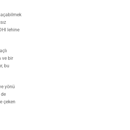
u açabilmek
şsız
DHI lehine
açlı
 ve bir
r, bu
 ve yönü
 de
ye çeken