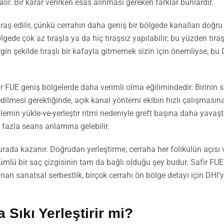
ır. Bir karar verirken esas alınması gereken farklar bunlardır.
ıraş edilir, çünkü cerrahın daha geniş bir bölgede kanalları doğr
lgede çok az tıraşla ya da hiç tıraşsız yapılabilir; bu yüzden tıra
rgin şekilde tıraşlı bir kafayla gitmemek sizin için önemliyse, bu 
r FUE geniş bölgelerde daha verimli olma eğilimindedir. Birinin s
dilmesi gerektiğinde, açık kanal yöntemi ekibin hızlı çalışmasına
emin yükle-ve-yerleştir ritmi nedeniyle greft başına daha yavaştı
azla seans anlamına gelebilir.
ada kazanır. Doğrudan yerleştirme, cerraha her folikülün açısı
ümlü bir saç çizgisinin tam da bağlı olduğu şey budur. Safir FUE
lanan sanatsal serbestlik, birçok cerrahı ön bölge detayı için DHI’
 Sıkı Yerleştirir mi?