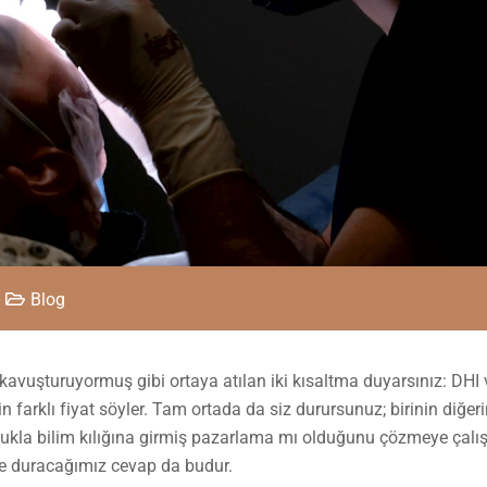
Blog
 kavuşturuyormuş gibi ortaya atılan iki kısaltma duyarsınız: DHI 
için farklı fiyat söyler. Tam ortada da siz durursunuz; birinin diğe
kla bilim kılığına girmiş pazarlama mı olduğunu çözmeye çalışı
de duracağımız cevap da budur.