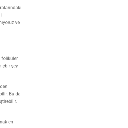
Aralarındaki
i
anıyoruz ve
 foliküler
hiçbir şey
nden
ilir. Bu da
irebilir.
amak en