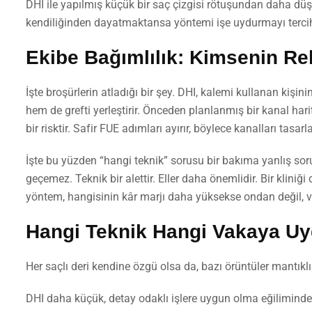
DHI ile yapılmış küçük bir saç çizgisi rötuşundan daha düşük
kendiliğinden dayatmaktansa yöntemi işe uydurmayı tercih
Ekibe Bağımlılık: Kimsenin Re
İşte broşürlerin atladığı bir şey. DHI, kalemi kullanan kişin
hem de grefti yerleştirir. Önceden planlanmış bir kanal harit
bir risktir. Safir FUE adımları ayırır, böylece kanalları tasar
İşte bu yüzden “hangi teknik” sorusu bir bakıma yanlış so
geçemez. Teknik bir alettir. Eller daha önemlidir. Bir kliniğ
yöntem, hangisinin kâr marjı daha yüksekse ondan değil, 
Hangi Teknik Hangi Vakaya U
Her saçlı deri kendine özgü olsa da, bazı örüntüler mantıklı 
DHI daha küçük, detay odaklı işlere uygun olma eğilimindedi