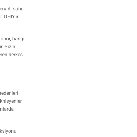
enarlı safir
r. DHI’nin
donör, hangi
r. Sizin
ren herkes,
nedenleri
eknisyenler
anlarda
üksiyonu,