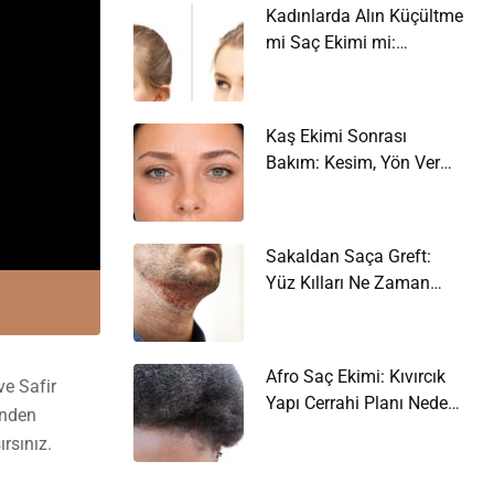
Kadınlarda Alın Küçültme
mi Saç Ekimi mi:
Hedefinize Hangisi
Uyuyor?
Kaş Ekimi Sonrası
Bakım: Kesim, Yön Verme
ve İlk Kesim
Sakaldan Saça Greft:
Yüz Kılları Ne Zaman
Donör Kaynağı Olur?
Afro Saç Ekimi: Kıvırcık
ve Safir
Yapı Cerrahi Planı Neden
rinden
Değiştirir?
rsınız.