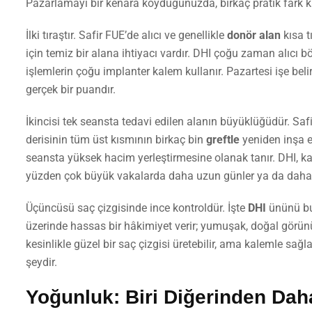
Pazarlamayı bir kenara koyduğunuzda, birkaç pratik fark kal
İlki tıraştır. Safir FUE’de alıcı ve genellikle
donör alan
kısa t
için temiz bir alana ihtiyacı vardır. DHI çoğu zaman alıcı bö
işlemlerin çoğu implanter kalem kullanır. Pazartesi işe beli
gerçek bir puandır.
İkincisi tek seansta tedavi edilen alanın büyüklüğüdür. Safi
derisinin tüm üst kısmının birkaç bin
greftle
yeniden inşa e
seansta yüksek hacim yerleştirmesine olanak tanır. DHI, kal
yüzden çok büyük vakalarda daha uzun günler ya da daha f
Üçüncüsü saç çizgisinde ince kontroldür. İşte
DHI
ününü bur
üzerinde hassas bir hâkimiyet verir; yumuşak, doğal görün
kesinlikle güzel bir saç çizgisi üretebilir, ama kalemle sağ
şeydir.
Yoğunluk: Biri Diğerinden Daha