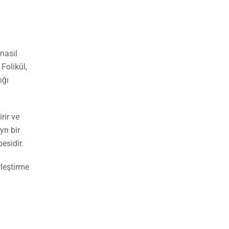
nasıl
 Folikül,
ığı
rir ve
rı bir
besidir.
rleştirme