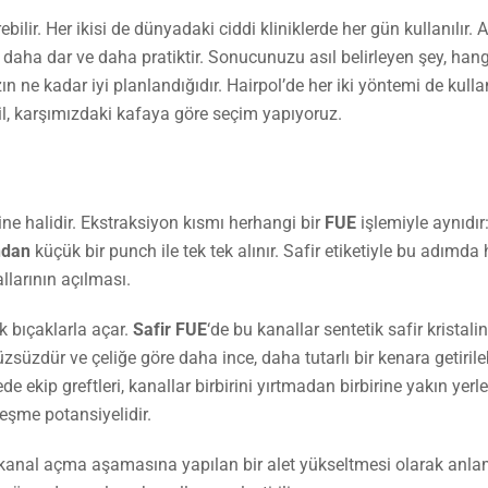
ir. Her ikisi de dünyadaki ciddi kliniklerde her gün kullanılır. 
n daha dar ve daha pratiktir. Sonucunuzu asıl belirleyen şey, hang
ın ne kadar iyi planlandığıdır. Hairpol’de her iki yöntemi de kull
il, karşımızdaki kafaya göre seçim yapıyoruz.
fine halidir. Ekstraksiyon kısmı herhangi bir
FUE
işlemiyle aynıdır:
ndan
küçük bir punch ile tek tek alınır. Safir etiketiyle bu adımda 
llarının açılması.
ik bıçaklarla açar.
Safir FUE
‘de bu kanallar sentetik safir kristali
süzdür ve çeliğe göre daha ince, daha tutarlı bir kenara getirileb
ekip greftleri, kanallar birbirini yırtmadan birbirine yakın yerleşt
eşme potansiyelidir.
l, kanal açma aşamasına yapılan bir alet yükseltmesi olarak anl