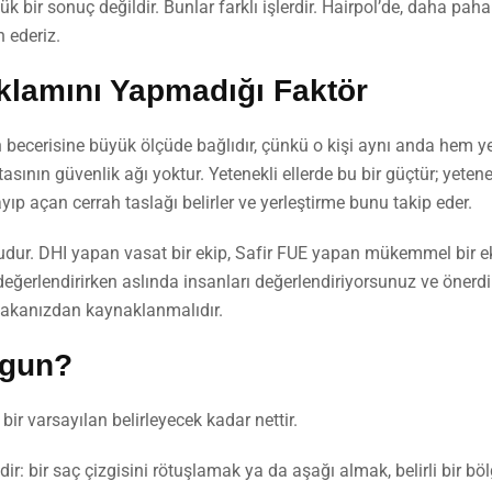
 bir sonuç değildir. Bunlar farklı işlerdir. Hairpol’de, daha paha
 ederiz.
klamını Yapmadığı Faktör
in becerisine büyük ölçüde bağlıdır, çünkü o kişi aynı anda hem yer
asının güvenlik ağı yoktur. Yetenekli ellerde bu bir güçtür; yetene
layıp açan cerrah taslağı belirler ve yerleştirme bunu takip eder.
rudur. DHI yapan vasat bir ekip, Safir FUE yapan mükemmel bir e
i değerlendirirken aslında insanları değerlendiriyorsunuz ve önerdi
vakanızdan kaynaklanmalıdır.
ygun?
bir varsayılan belirleyecek kadar nettir.
r: bir saç çizgisini rötuşlamak ya da aşağı almak, belirli bir böl