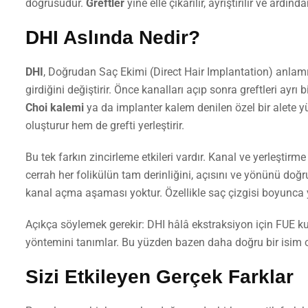
doğrusudur.
Greftler
yine elle çıkarılır, ayrıştırılır ve ardın
DHI Aslında Nedir?
DHI
, Doğrudan Saç Ekimi (Direct Hair Implantation) anlamın
girdiğini değiştirir. Önce kanalları açıp sonra greftleri ayrı 
Choi kalemi
ya da implanter kalem denilen özel bir alete yü
oluşturur hem de grefti yerleştirir.
Bu tek farkın zincirleme etkileri vardır. Kanal ve yerleştirm
cerrah her folikülün tam derinliğini, açısını ve yönünü doğr
kanal açma aşaması yoktur. Özellikle saç çizgisi boyunca 
Açıkça söylemek gerekir: DHI hâlâ ekstraksiyon için FUE kulla
yöntemini tanımlar. Bu yüzden bazen daha doğru bir isim o
Sizi Etkileyen Gerçek Farklar