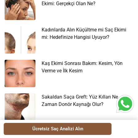
Ekimi: Gerçekçi Olan Ne?
Kadınlarda Alın Küçültme mi Saç Ekimi
mi: Hedefinize Hangisi Uyuyor?
Kaş Ekimi Sonrası Bakım: Kesim, Yön
Verme ve İlk Kesim
Sakaldan Saça Greft: Yüz Kılları Ne
Zaman Donör Kaynağı Olur?
Ücretsiz Saç Analizi Alın
Afro Saç Ekimi: Kıvırcık Yapı Cerrahi Planı
Neden Değiştirir?