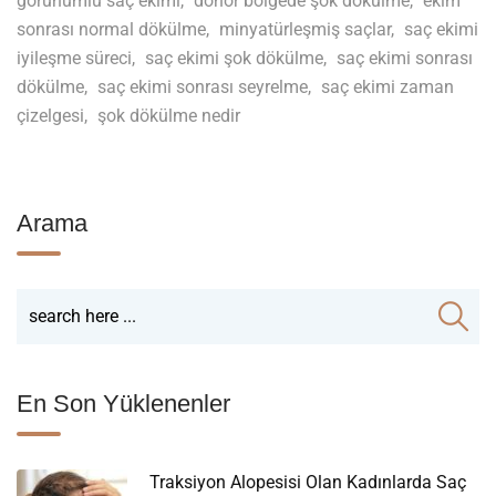
görünümlü saç ekimi
,
donör bölgede şok dökülme
,
ekim
sonrası normal dökülme
,
minyatürleşmiş saçlar
,
saç ekimi
iyileşme süreci
,
saç ekimi şok dökülme
,
saç ekimi sonrası
dökülme
,
saç ekimi sonrası seyrelme
,
saç ekimi zaman
çizelgesi
,
şok dökülme nedir
Arama
En Son Yüklenenler
Traksiyon Alopesisi Olan Kadınlarda Saç