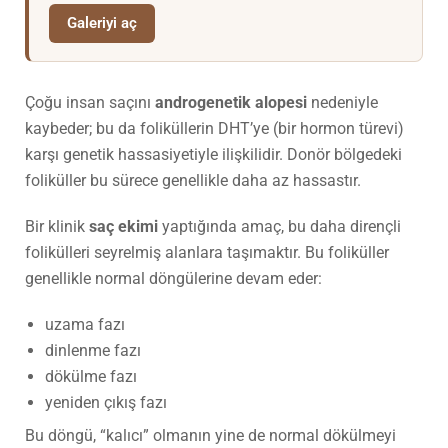
Galeriyi aç
Çoğu insan saçını
androgenetik alopesi
nedeniyle
kaybeder; bu da foliküllerin DHT’ye (bir hormon türevi)
karşı genetik hassasiyetiyle ilişkilidir. Donör bölgedeki
foliküller bu sürece genellikle daha az hassastır.
Bir klinik
saç ekimi
yaptığında amaç, bu daha dirençli
folikülleri seyrelmiş alanlara taşımaktır. Bu foliküller
genellikle normal döngülerine devam eder:
uzama fazı
dinlenme fazı
dökülme fazı
yeniden çıkış fazı
Bu döngü, “kalıcı” olmanın yine de normal dökülmeyi